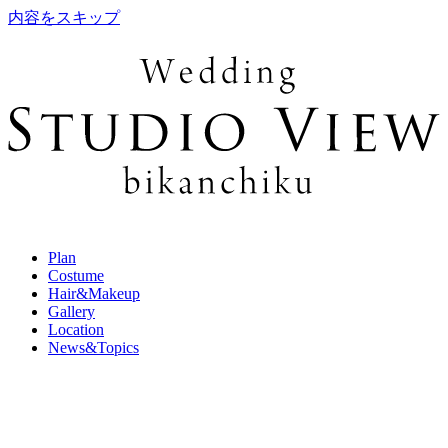
内容をスキップ
Plan
Costume
Hair&Makeup
Gallery
Location
News&Topics