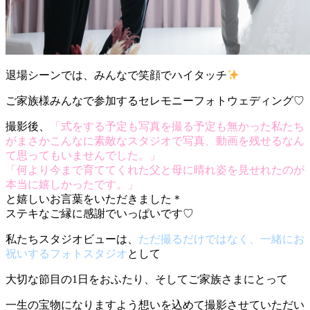
退場シーンでは、みんなで笑顔でハイタッチ
ご家族様みんなで参加するセレモニーフォトウェディング♡
撮影後、
「式をする予定も写真を撮る予定も無かった私たち
がまさかこんなに素敵なスタジオで写真、動画を残せるなん
て思ってもいませんでした。」
「何より今まで育ててくれた父と母に晴れ姿を見せれたのが
本当に嬉しかったです。」
と嬉しいお言葉をいただきました＊
ステキなご縁に感謝でいっぱいです♡
私たちスタジオビューは、
ただ撮るだけではなく、一緒にお
祝いするフォトスタジオ
として
大切な節目の1日をおふたり、そしてご家族さまにとって
一生の宝物になりますよう想いを込めて撮影させていただい