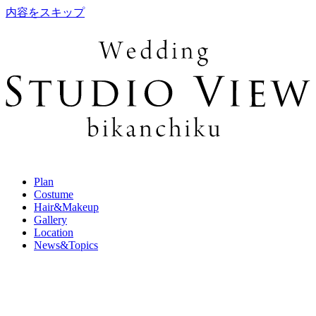
内容をスキップ
Plan
Costume
Hair&Makeup
Gallery
Location
News&Topics