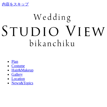
内容をスキップ
Plan
Costume
Hair&Makeup
Gallery
Location
News&Topics