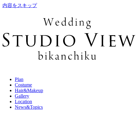
内容をスキップ
Plan
Costume
Hair&Makeup
Gallery
Location
News&Topics