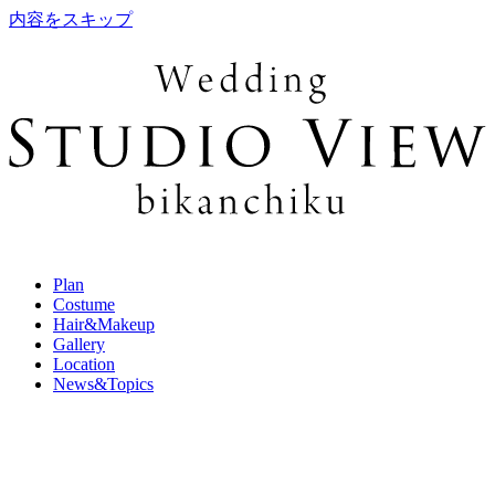
内容をスキップ
Plan
Costume
Hair&Makeup
Gallery
Location
News&Topics