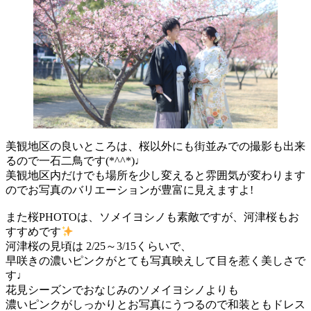
美観地区の良いところは、桜以外にも街並みでの撮影も出来
るので一石二鳥です(*^^*)♩
美観地区内だけでも場所を少し変えると雰囲気が変わります
のでお写真のバリエーションが豊富に見えますよ!
また桜PHOTOは、ソメイヨシノも素敵ですが、河津桜もお
すすめです
河津桜の見頃は 2/25～3/15くらいで、
早咲きの濃いピンクがとても写真映えして目を惹く美しさで
す♩
花見シーズンでおなじみのソメイヨシノよりも
濃いピンクがしっかりとお写真にうつるので和装ともドレス