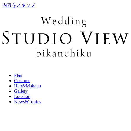
内容をスキップ
Plan
Costume
Hair&Makeup
Gallery
Location
News&Topics