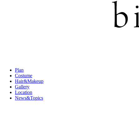
Plan
Costume
Hair&Makeup
Gallery
Location
News&Topics