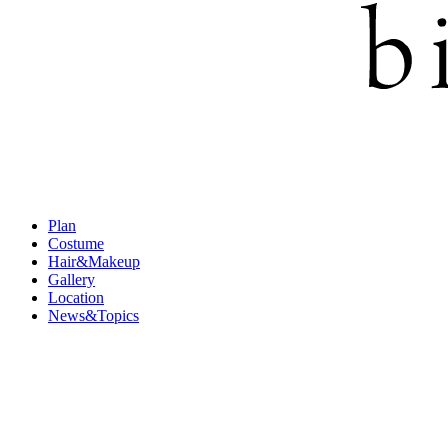
Plan
Costume
Hair&Makeup
Gallery
Location
News&Topics