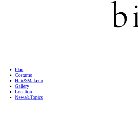
Plan
Costume
Hair&Makeup
Gallery
Location
News&Topics