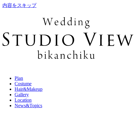
内容をスキップ
Plan
Costume
Hair&Makeup
Gallery
Location
News&Topics