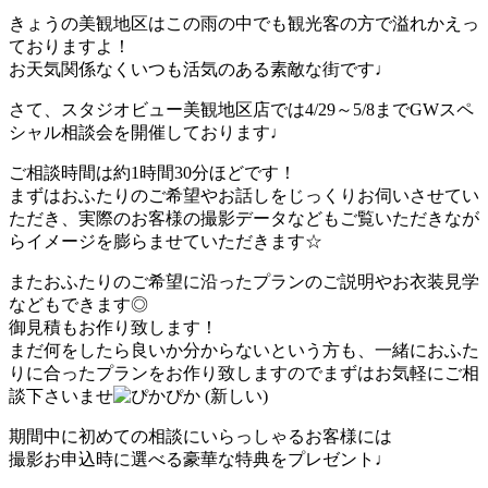
きょうの美観地区はこの雨の中でも観光客の方で溢れかえっ
ておりますよ！
お天気関係なくいつも活気のある素敵な街です♩
さて、スタジオビュー美観地区店では4/29～5/8までGWスペ
シャル相談会を開催しております♩
ご相談時間は約1時間30分ほどです！
まずはおふたりのご希望やお話しをじっくりお伺いさせてい
ただき、実際のお客様の撮影データなどもご覧いただきなが
らイメージを膨らませていただきます☆
またおふたりのご希望に沿ったプランのご説明やお衣装見学
などもできます◎
御見積もお作り致します！
まだ何をしたら良いか分からないという方も、一緒におふた
りに合ったプランをお作り致しますのでまずはお気軽にご相
談下さいませ
期間中に初めての相談にいらっしゃるお客様には
撮影お申込時に
選べる豪華な特典をプレゼント
♩