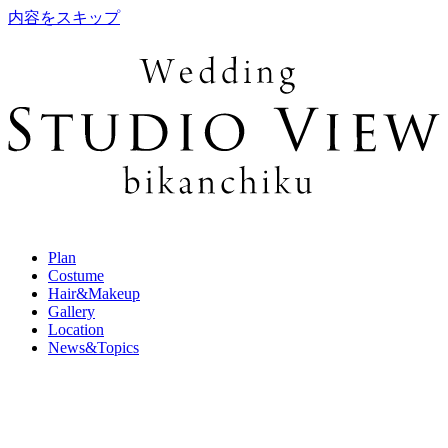
内容をスキップ
Plan
Costume
Hair&Makeup
Gallery
Location
News&Topics