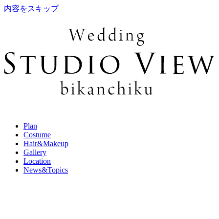
内容をスキップ
Plan
Costume
Hair&Makeup
Gallery
Location
News&Topics