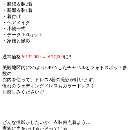
・新婦衣装2着
・新郎衣装1着
・着付け
・ヘアメイク
・小物一式
・データ 100カット
・家族と撮影
通常価格
￥132,000
→￥77,000
に‼
美観地区内に8/5よりOPENしたチャペルとフォトスポット多
数の
館内を使って、ドレス2着の撮影が叶います。
憧れのウェディングドレスもカラードレスも
お楽しみください♡
どんな撮影がしたいか、衣装何点着よう…
家族に声をかけるか迷っている、、