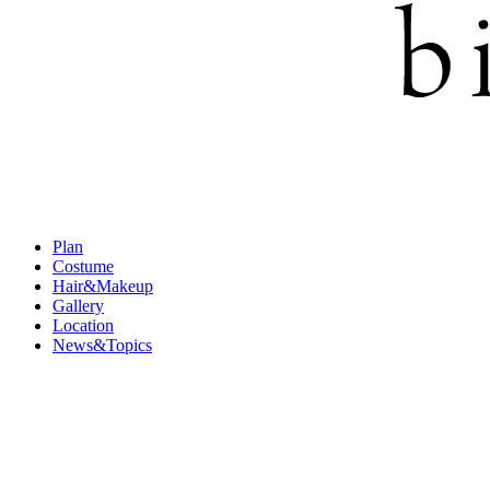
Plan
Costume
Hair&Makeup
Gallery
Location
News&Topics