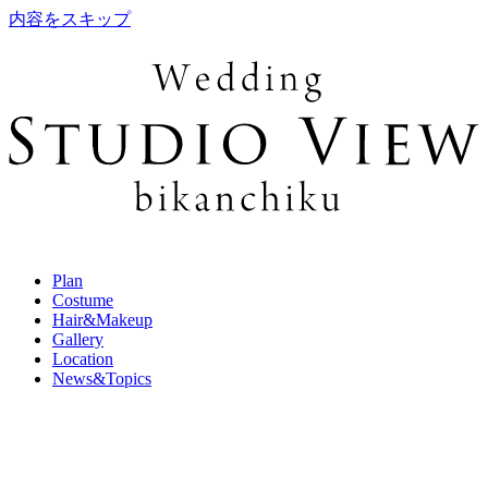
内容をスキップ
Plan
Costume
Hair&Makeup
Gallery
Location
News&Topics