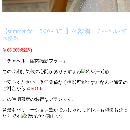
【summer fair｜5/20～8/31】衣裳3着 チャペル×館
内撮影
￥88,000(税込)
「チャペル・館内撮影プラン」
この時期は気候の心配がありますよね
ご安心ください！季節関係なく撮影可能です♩なんと通常の
ご料金から
50％Off
この時期限定のお得なプランです♩
背景もバリエーション豊かでおしゃれにドレスも和装もぴっ
たりです