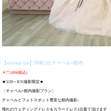
【summer fair】洋装2点 チャペル×館内
￥77,000
(税込)
★
5/20～8/31撮影限定
★
〈チャペル+館内撮影プラン〉
チャペルとフォトスポット豊富な館内撮影♩
憧れのウェディングドレス＆カラードレス2点着て頂けます