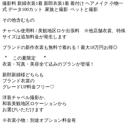
撮影料 新婦衣装1着 新郎衣装1着 着付け ヘアメイク 小物一
式 データ100カット 家族と撮影 ペットと撮影
その他含むもの
チャペル使用料 / 美観地区ロケ出張料 ※他店舗衣裳、特殊
サイズは追加料金が発生します
ブランドの新作衣裳も無料で着れる！最大18万円お得◎
〝 この夏限定 〞
衣裳・写真・美容全て込みのプランが登場！
新郎新婦様どちらも
ブランド衣裳の
グレードUP料金フリー♡
洋装チャペル撮影か、
和装美観地区ロケーションから
お選びいただけます
※衣裳小物：別途オプション料金有