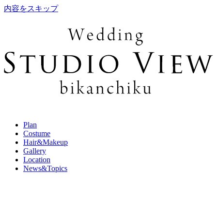
内容をスキップ
Plan
Costume
Hair&Makeup
Gallery
Location
News&Topics