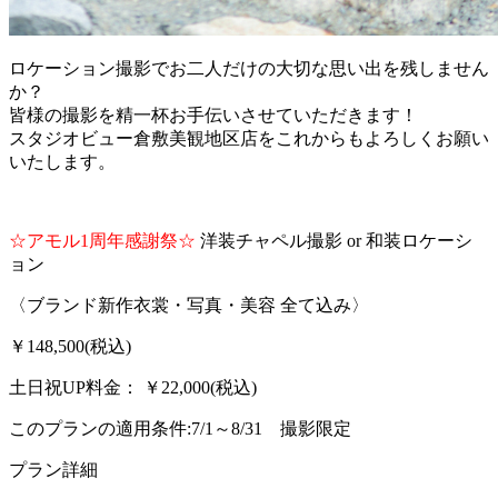
ロケーション撮影でお二人だけの大切な思い出を残しません
か？
皆様の撮影を精一杯お手伝いさせていただきます！
スタジオビュー倉敷美観地区店をこれからもよろしくお願い
いたします。
☆アモル1周年感謝祭☆
洋装チャペル撮影 or 和装ロケーシ
ョン
〈ブランド新作衣裳・写真・美容 全て込み〉
￥
148,500
(税込)
土日祝UP料金： ￥
22,000
(税込)
このプランの適用条件:7/1～8/31 撮影限定
プラン詳細