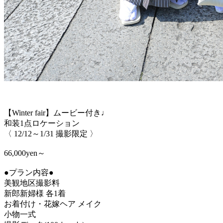
【Winter fair】ムービー付き♩
和装1点ロケーション
〈 12/12～1/31 撮影限定 〉
66,000yen～
●プラン内容●
美観地区撮影料
新郎新婦様 各1着
お着付け・花嫁ヘア メイク
小物一式