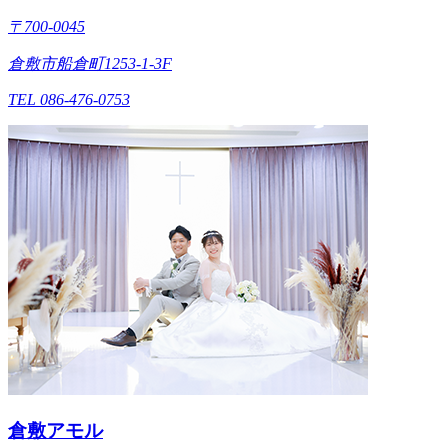
〒700-0045
倉敷市船倉町1253-1-3F
TEL 086-476-0753
倉敷アモル