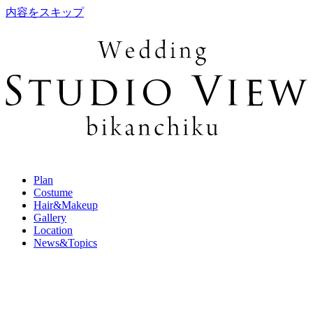
内容をスキップ
Plan
Costume
Hair&Makeup
Gallery
Location
News&Topics