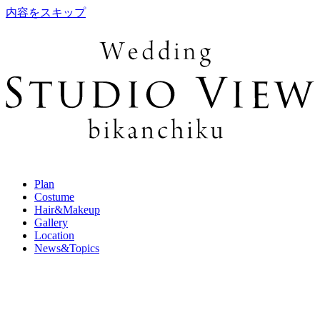
内容をスキップ
Plan
Costume
Hair&Makeup
Gallery
Location
News&Topics