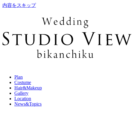
内容をスキップ
Plan
Costume
Hair&Makeup
Gallery
Location
News&Topics