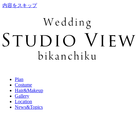
内容をスキップ
Plan
Costume
Hair&Makeup
Gallery
Location
News&Topics