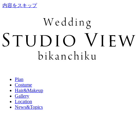
内容をスキップ
Plan
Costume
Hair&Makeup
Gallery
Location
News&Topics