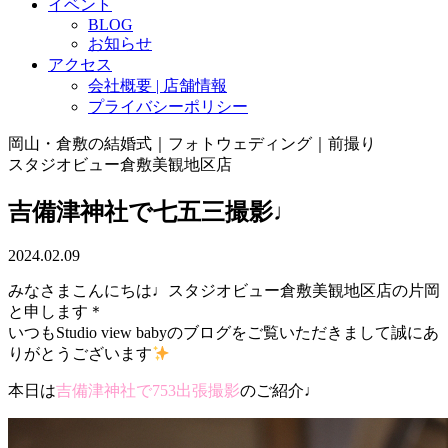
イベント
BLOG
お知らせ
アクセス
会社概要 | 店舗情報
プライバシーポリシー
岡山・倉敷の結婚式｜フォトウェディング｜前撮り
スタジオビュー倉敷美観地区店
吉備津神社で七五三撮影♩
2024.02.09
みなさまこんにちは♩スタジオビュー倉敷美観地区店の片岡
と申します＊
いつもStudio view babyのブログをご覧いただきまして誠にあ
りがとうございます
本日は
吉備津神社で753出張撮影
のご紹介♩