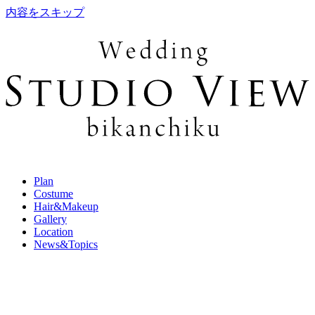
内容をスキップ
Plan
Costume
Hair&Makeup
Gallery
Location
News&Topics