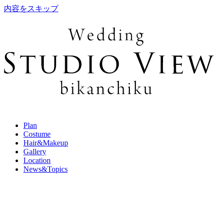
内容をスキップ
Plan
Costume
Hair&Makeup
Gallery
Location
News&Topics