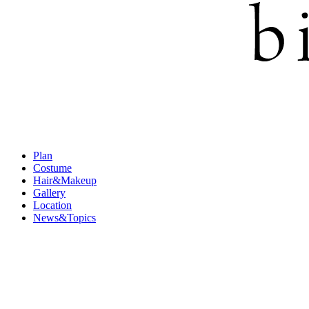
Plan
Costume
Hair&Makeup
Gallery
Location
News&Topics