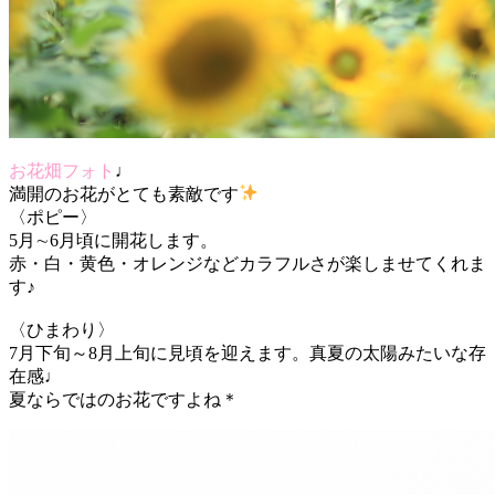
お花畑フォト
♩
満開のお花がとても素敵です
〈ポピー〉
5月∼6月頃に開花します。
赤・白・黄色・オレンジなどカラフルさが楽しませてくれま
す♪
〈ひまわり〉
7月下旬～8月上旬に見頃を迎えます。真夏の太陽みたいな存
在感♩
夏ならではのお花ですよね
＊