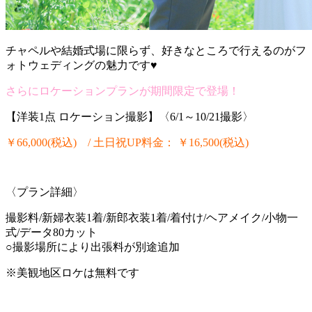
チャペルや結婚式場に限らず、好きなところで行えるのがフ
ォトウェディングの魅力です
♥
さらにロケーションプランが期間限定で登場！
【洋装1点 ロケーション撮影】〈6/1～10/21撮影〉
￥66,000(税込)
/ 土日祝UP料金： ￥16,500(税込)
〈プラン詳細〉
撮影料/新婦衣装1着/新郎衣装1着/着付け/ヘアメイク/小物一
式/データ80カット
○撮影場所により出張料が別途追加
※美観地区ロケは無料です