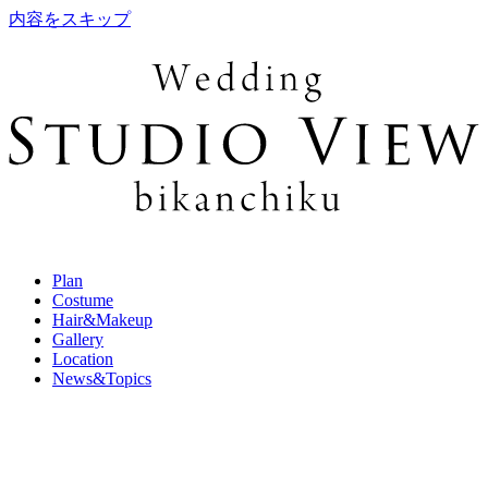
内容をスキップ
Plan
Costume
Hair&Makeup
Gallery
Location
News&Topics