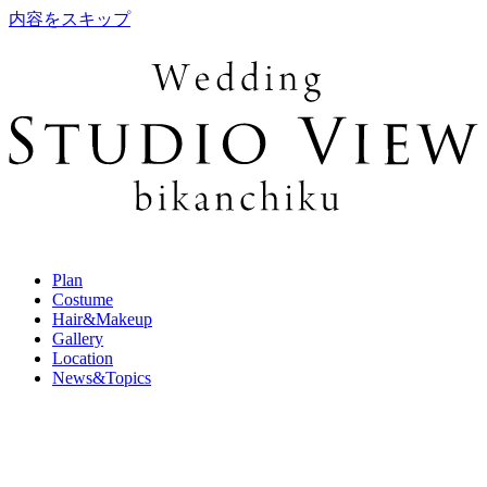
内容をスキップ
Plan
Costume
Hair&Makeup
Gallery
Location
News&Topics