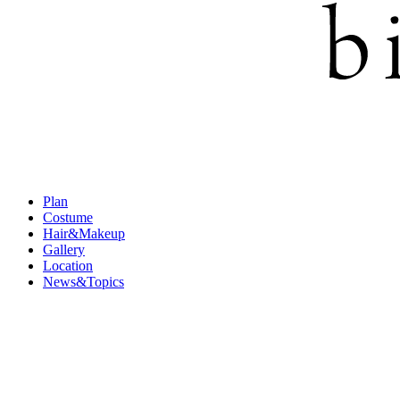
Plan
Costume
Hair&Makeup
Gallery
Location
News&Topics