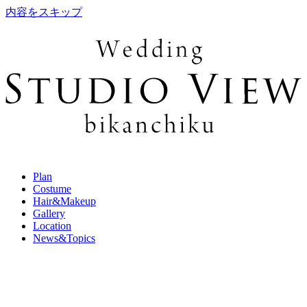
内容をスキップ
Plan
Costume
Hair&Makeup
Gallery
Location
News&Topics