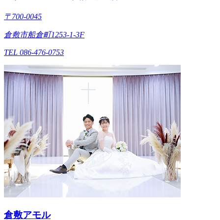
〒700-0045
倉敷市船倉町1253-1-3F
TEL 086-476-0753
倉敷アモル