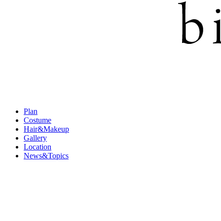
Plan
Costume
Hair&Makeup
Gallery
Location
News&Topics