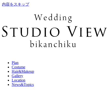
内容をスキップ
Plan
Costume
Hair&Makeup
Gallery
Location
News&Topics