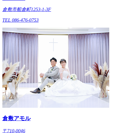
倉敷市船倉町1253-1-3F
TEL 086-476-0753
倉敷アモル
〒710-0046