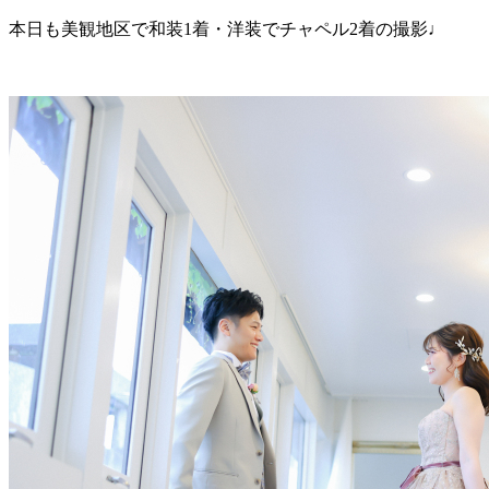
本日も美観地区で和装1着・洋装でチャペル2着の撮影♩