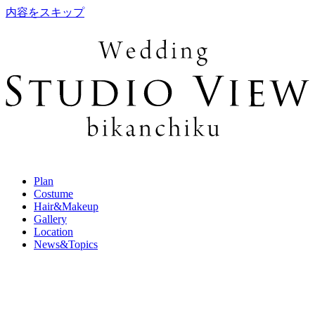
内容をスキップ
Plan
Costume
Hair&Makeup
Gallery
Location
News&Topics