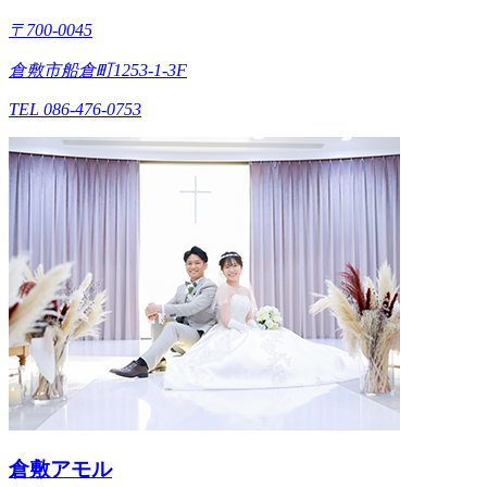
〒700-0045
倉敷市船倉町1253-1-3F
TEL 086-476-0753
倉敷アモル