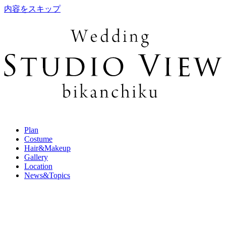
内容をスキップ
Plan
Costume
Hair&Makeup
Gallery
Location
News&Topics