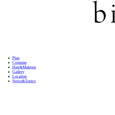
Plan
Costume
Hair&Makeup
Gallery
Location
News&Topics