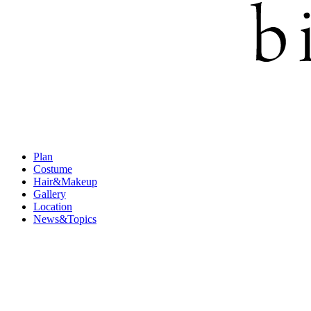
Plan
Costume
Hair&Makeup
Gallery
Location
News&Topics