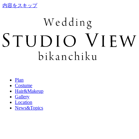
内容をスキップ
Plan
Costume
Hair&Makeup
Gallery
Location
News&Topics