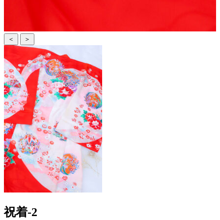
＜
＞
祝着-2