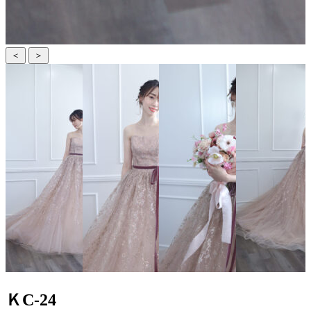
＜
＞
ＫC-24