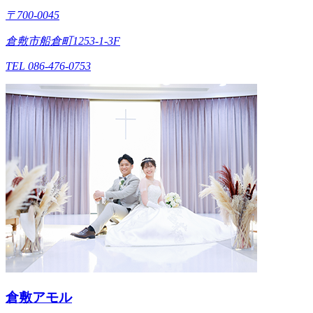
〒700-0045
倉敷市船倉町1253-1-3F
TEL 086-476-0753
倉敷アモル