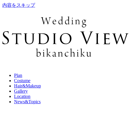
内容をスキップ
Plan
Costume
Hair&Makeup
Gallery
Location
News&Topics