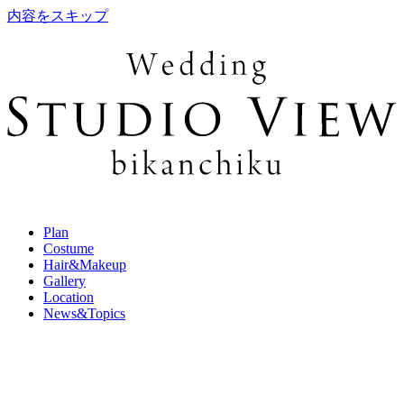
内容をスキップ
Plan
Costume
Hair&Makeup
Gallery
Location
News&Topics