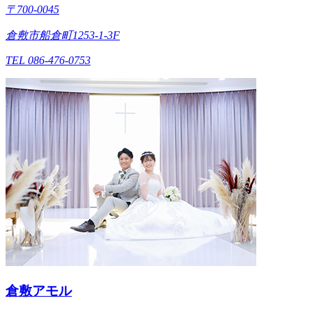
〒700-0045
倉敷市船倉町1253-1-3F
TEL 086-476-0753
倉敷アモル