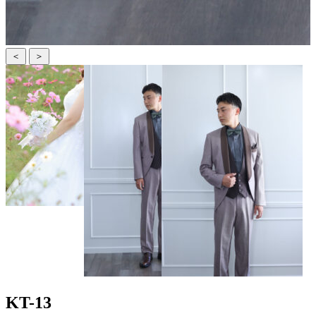
＜
＞
KT-13