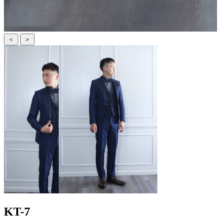
＜
＞
KT-7