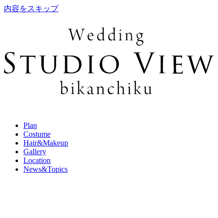
内容をスキップ
Plan
Costume
Hair&Makeup
Gallery
Location
News&Topics