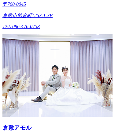
〒700-0045
倉敷市船倉町1253-1-3F
TEL 086-476-0753
倉敷アモル