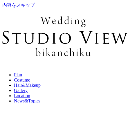
内容をスキップ
Plan
Costume
Hair&Makeup
Gallery
Location
News&Topics