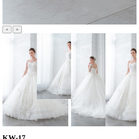
＜
＞
KW-17