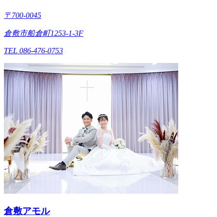
〒700-0045
倉敷市船倉町1253-1-3F
TEL 086-476-0753
倉敷アモル