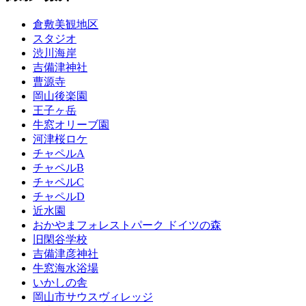
倉敷美観地区
スタジオ
渋川海岸
吉備津神社
曹源寺
岡山後楽園
王子ヶ岳
牛窓オリーブ園
河津桜ロケ
チャペルA
チャペルB
チャペルC
チャペルD
近水園
おかやまフォレストパーク ドイツの森
旧閑谷学校
吉備津彦神社
牛窓海水浴場
いかしの舎
岡山市サウスヴィレッジ