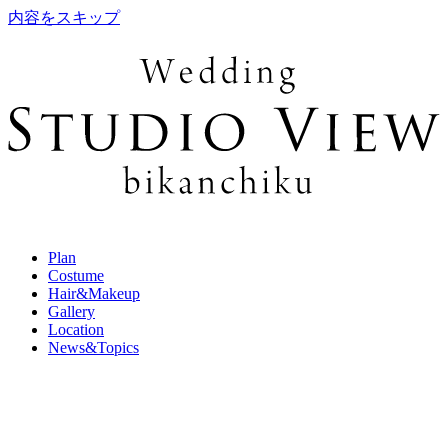
内容をスキップ
Plan
Costume
Hair&Makeup
Gallery
Location
News&Topics