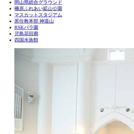
岡山県総合グラウンド
柵原ふれあい鉱山公園
マスカットスタジアム
黒住教本部 神道山
RSKバラ園
児島花回廊
四国水族館