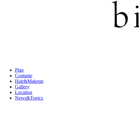
Plan
Costume
Hair&Makeup
Gallery
Location
News&Topics